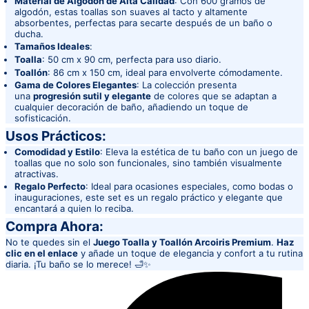
Material de Algodón de Alta Calidad
: Con 600 gramos de
algodón, estas toallas son suaves al tacto y altamente
absorbentes, perfectas para secarte después de un baño o
ducha.
Tamaños Ideales
:
Toalla
: 50 cm x 90 cm, perfecta para uso diario.
Toallón
: 86 cm x 150 cm, ideal para envolverte cómodamente.
Gama de Colores Elegantes
: La colección presenta
una
progresión sutil y elegante
de colores que se adaptan a
cualquier decoración de baño, añadiendo un toque de
sofisticación.
Usos Prácticos:
Comodidad y Estilo
: Eleva la estética de tu baño con un juego de
toallas que no solo son funcionales, sino también visualmente
atractivas.
Regalo Perfecto
: Ideal para ocasiones especiales, como bodas o
inauguraciones, este set es un regalo práctico y elegante que
encantará a quien lo reciba.
Compra Ahora:
No te quedes sin el
Juego Toalla y Toallón Arcoiris Premium
.
Haz
clic en el enlace
y añade un toque de elegancia y confort a tu rutina
diaria. ¡Tu baño se lo merece! 🛁✨