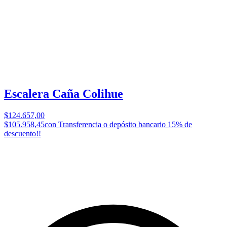
Escalera Caña Colihue
$124.657,00
$105.958,45
con Transferencia o depósito bancario 15% de
descuento!!